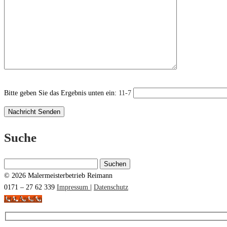
Bitte geben Sie das Ergebnis unten ein:
11-7
Suche
Suchen
nach:
© 2026 Malermeisterbetrieb Reimann
0171 – 27 62 339
Impressum
|
Datenschutz
Jetzt Anrufen