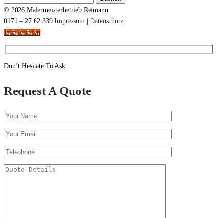
nach:
© 2026 Malermeisterbetrieb Reimann
0171 – 27 62 339
Impressum
|
Datenschutz
Jetzt Anrufen
Don’t Hesitate To Ask
Request A Quote