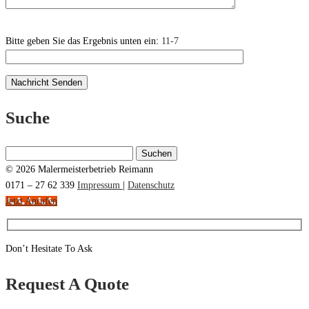
Bitte geben Sie das Ergebnis unten ein:
11-7
Suche
Suchen
nach:
© 2026 Malermeisterbetrieb Reimann
0171 – 27 62 339
Impressum
|
Datenschutz
Jetzt Anrufen
Don’t Hesitate To Ask
Request A Quote