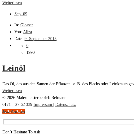
Weiterlesen
Sep.
09
In:
Glossar
Von:
Aliza
Date:
9. September 2015
0
1990
Leinöl
Das Öl, das aus den Samen der Pflanzen z. B. des Flachs oder Leinkrauts gew
Weiterlesen
© 2026 Malermeisterbetrieb Reimann
0171 – 27 62 339
Impressum
|
Datenschutz
Jetzt Anrufen
Don’t Hesitate To Ask