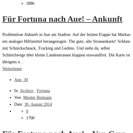
1886
Für Fortuna nach Aue! – Ankunft
Problemlose Ankunft in Aue am Stadion. Auf der letzten Etappe hat Markus
ein analoges Hilfsmittel herangezogen: The gute, alte Strassenkarte! Schluss
mit Schnickschnack, Tracking und Gedöns. Und siehe da, selbst
Schleichwege über kleine Landesstrassen klappen einwandfrei. Die Karte ist
übrigens n...
Weiterlesen
Aug.
30
In:
Archive
,
Fortuna
Von:
Meister Reimann
Date:
30. August 2014
0
1700