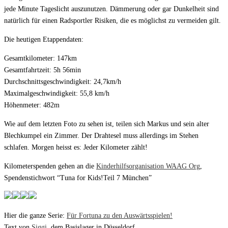
jede Minute Tageslicht auszunutzen. Dämmerung oder gar Dunkelheit sind
natürlich für einen Radsportler Risiken, die es möglichst zu vermeiden gilt.
Die heutigen Etappendaten:
Gesamtkilometer: 147km
Gesamtfahrtzeit: 5h 56min
Durchschnittsgeschwindigkeit: 24,7km/h
Maximalgeschwindigkeit: 55,8 km/h
Höhenmeter: 482m
Wie auf dem letzten Foto zu sehen ist, teilen sich Markus und sein alter
Blechkumpel ein Zimmer. Der Drahtesel muss allerdings im Stehen
schlafen. Morgen heisst es: Jeder Kilometer zählt!
Kilometerspenden gehen an die
Kinderhilfsorganisation WAAG Org
,
Spendenstichwort “Tuna for Kids!Teil 7 München”
Hier die ganze Serie:
Für Fortuna zu den Auswärtsspielen!
Text von
Siggi
, dem Basislager in Düsseldorf.