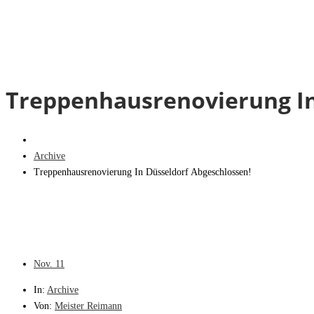
Treppenhausrenovierung In
Archive
Treppenhausrenovierung In Düsseldorf Abgeschlossen!
Nov.
11
In:
Archive
Von:
Meister Reimann