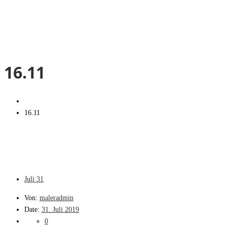
16.11
16.11
Juli
31
Von:
maleradmin
Date:
31. Juli 2019
0