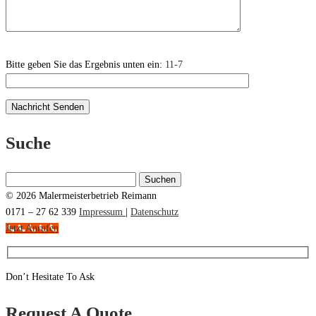
Bitte geben Sie das Ergebnis unten ein:
11-7
Suche
Suchen
nach:
© 2026 Malermeisterbetrieb Reimann
0171 – 27 62 339
Impressum
|
Datenschutz
Jetzt Anrufen
Don’t Hesitate To Ask
Request A Quote