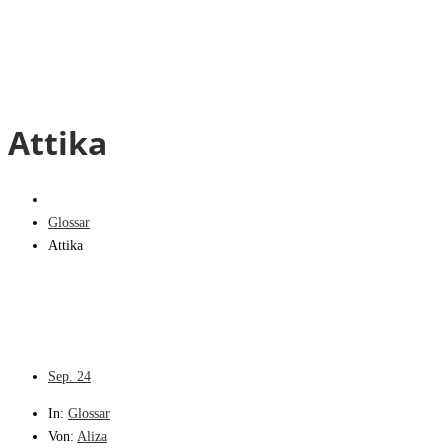
Attika
Glossar
Attika
Sep.
24
In:
Glossar
Von:
Aliza