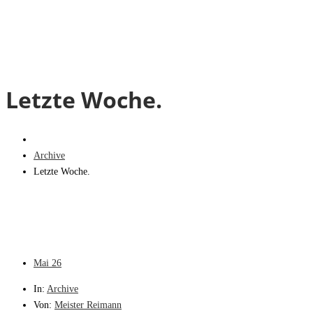
Letzte Woche.
Archive
Letzte Woche.
Mai
26
In:
Archive
Von:
Meister Reimann