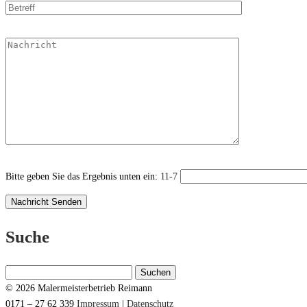
Bitte geben Sie das Ergebnis unten ein:
11-7
Suche
Suchen
nach:
© 2026 Malermeisterbetrieb Reimann
0171 – 27 62 339
Impressum
|
Datenschutz