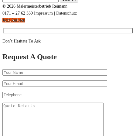
nach:
© 2026 Malermeisterbetrieb Reimann
0171 – 27 62 339
Impressum
|
Datenschutz
Jetzt Anrufen
Don’t Hesitate To Ask
Request A Quote