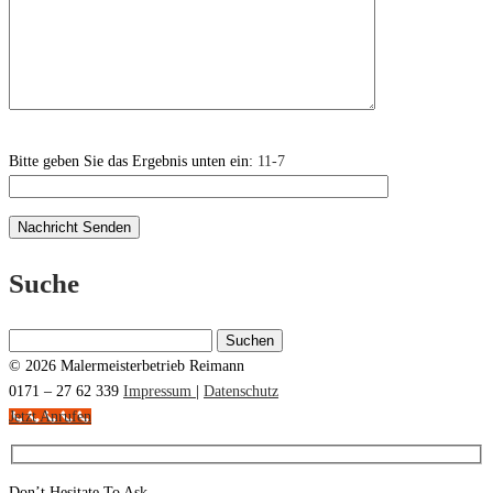
Bitte geben Sie das Ergebnis unten ein:
11-7
Suche
Suchen
nach:
© 2026 Malermeisterbetrieb Reimann
0171 – 27 62 339
Impressum
|
Datenschutz
Jetzt Anrufen
Don’t Hesitate To Ask