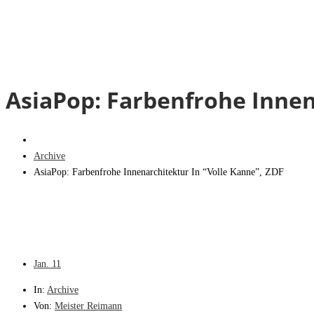
AsiaPop: Farbenfrohe Innen
Archive
AsiaPop: Farbenfrohe Innenarchitektur In “Volle Kanne”, ZDF
Jan.
11
In:
Archive
Von:
Meister Reimann