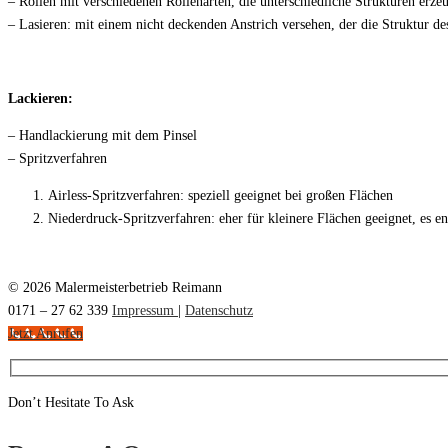
– Rollen mit verschiedenen Rollenarten, die unterschiedliche Strukturen erze
– Lasieren: mit einem nicht deckenden Anstrich versehen, der die Struktur d
Lackieren:
– Handlackierung mit dem Pinsel
– Spritzverfahren
Airless-Spritzverfahren: speziell geeignet bei großen Flächen
Niederdruck-Spritzverfahren: eher für kleinere Flächen geeignet, es e
© 2026 Malermeisterbetrieb Reimann
0171 – 27 62 339
Impressum
|
Datenschutz
Jetzt Anrufen
Don’t Hesitate To Ask